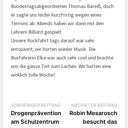
Bundestagsabgeordneten Thomas Bareiß, doch
er sagte uns leider kurzfristig wegen eines
Termins ab. Abends haben wir dann mit den
Lehrern Billiard gespielt.
Unsere Rückfahrt tags darauf war sehr
entspannt, wir hörten wieder Musik. Die
Busfahrerin Elke war auch sehr cool und brachte
uns die ganze Zeit zum Lachen. Wir hatten eine
wirklich tolle Woche!
Beitrags-
Vorheriger
Näch
VORHERIGER BEITRAG
NÄCHSTER BEITRAG
Beitrag:
Beitr
Drogenprävention
Robin Mesarosch
Navigation
am Schulzentrum
besucht das