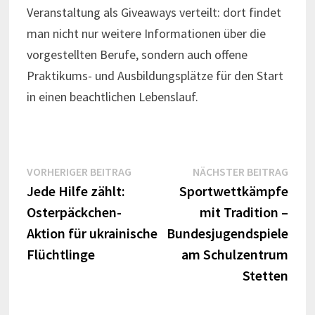
Veranstaltung als Giveaways verteilt: dort findet
man nicht nur weitere Informationen über die
vorgestellten Berufe, sondern auch offene
Praktikums- und Ausbildungsplätze für den Start
in einen beachtlichen Lebenslauf.
Beitrags-
Vorheriger
Näch
VORHERIGER BEITRAG
NÄCHSTER BEITRAG
Beitrag:
Beitr
Jede Hilfe zählt:
Sportwettkämpfe
Navigation
Osterpäckchen-
mit Tradition –
Aktion für ukrainische
Bundesjugendspiele
Flüchtlinge
am Schulzentrum
Stetten