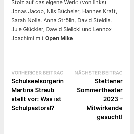
Stolz auf das eigene Werk: (von links)
Jonas Jacob, Nils Bücheler, Hannes Kraft,
Sarah Nolle, Anna Strölin, David Steidle,
Jule Glückler, Dawid Sielicki und Lennox
Joachimi mit
Open Mike
Beitrags-
Vorheriger
Näc
VORHERIGER BEITRAG
NÄCHSTER BEITRAG
Beitrag:
Beit
Schulseelsorgerin
Stettener
Navigation
Martina Straub
Sommertheater
stellt vor: Was ist
2023 –
Schulpastoral?
Mitwirkende
gesucht!