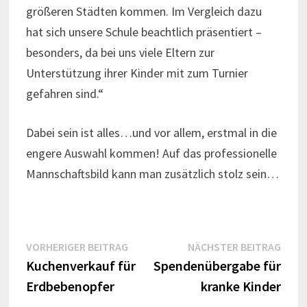
größeren Städten kommen. Im Vergleich dazu
hat sich unsere Schule beachtlich präsentiert –
besonders, da bei uns viele Eltern zur
Unterstützung ihrer Kinder mit zum Turnier
gefahren sind.“
Dabei sein ist alles…und vor allem, erstmal in die
engere Auswahl kommen! Auf das professionelle
Mannschaftsbild kann man zusätzlich stolz sein…
Beitrags-
Vorheriger
Näch
VORHERIGER BEITRAG
NÄCHSTER BEITRAG
Beitrag:
Beitr
Kuchenverkauf für
Spendenübergabe für
Navigation
Erdbebenopfer
kranke Kinder