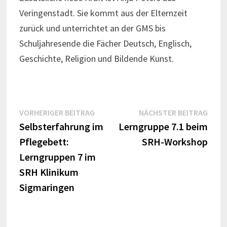
Veringenstadt. Sie kommt aus der Elternzeit
zurück und unterrichtet an der GMS bis
Schuljahresende die Fächer Deutsch, Englisch,
Geschichte, Religion und Bildende Kunst.
Beitrags-
Vorheriger
Näch
VORHERIGER BEITRAG
NÄCHSTER BEITRAG
Beitrag:
Beitr
Selbsterfahrung im
Lerngruppe 7.1 beim
Navigation
Pflegebett:
SRH-Workshop
Lerngruppen 7 im
SRH Klinikum
Sigmaringen