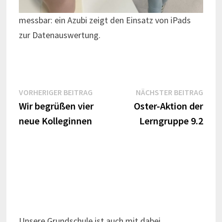
messbar: ein Azubi zeigt den Einsatz von iPads
zur Datenauswertung.
Beitrags-
Vorheriger
Näch
VORHERIGER BEITRAG
NÄCHSTER BEITRAG
Beitrag:
Beitr
Wir begrüßen vier
Oster-Aktion der
Navigation
neue Kolleginnen
Lerngruppe 9.2
Unsere Grundschule ist auch mit dabei.