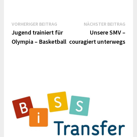
Beitrags-
Vorheriger
Näch
VORHERIGER BEITRAG
NÄCHSTER BEITRAG
Beitrag:
Beitr
Jugend trainiert für
Unsere SMV –
Navigation
Olympia – Basketball
couragiert unterwegs