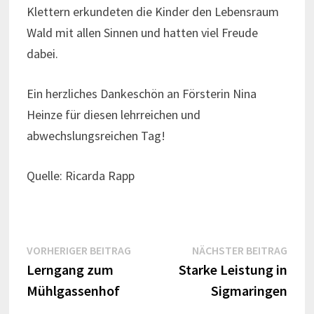
Klettern erkundeten die Kinder den Lebensraum
Wald mit allen Sinnen und hatten viel Freude
dabei.
Ein herzliches Dankeschön an Försterin Nina
Heinze für diesen lehrreichen und
abwechslungsreichen Tag!
Quelle: Ricarda Rapp
Beitrags-
Vorheriger
Näch
VORHERIGER BEITRAG
NÄCHSTER BEITRAG
Beitrag:
Beitr
Lerngang zum
Starke Leistung in
Navigation
Mühlgassenhof
Sigmaringen