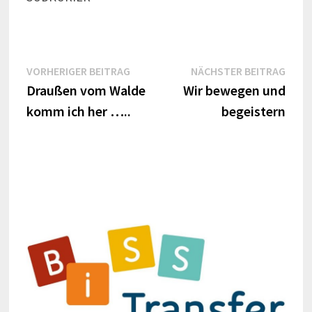
Beitrags-
Vorheriger
Näch
VORHERIGER BEITRAG
NÄCHSTER BEITRAG
Beitrag:
Beitr
Draußen vom Walde
Wir bewegen und
Navigation
komm ich her …..
begeistern