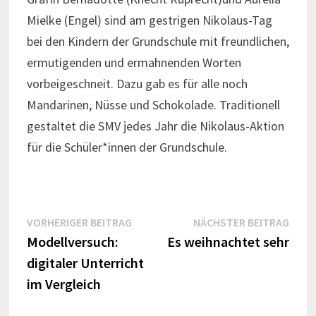
Mielke (Engel) sind am gestrigen Nikolaus-Tag
bei den Kindern der Grundschule mit freundlichen,
ermutigenden und ermahnenden Worten
vorbeigeschneit. Dazu gab es für alle noch
Mandarinen, Nüsse und Schokolade. Traditionell
gestaltet die SMV jedes Jahr die Nikolaus-Aktion
für die Schüler*innen der Grundschule.
Beitrags-
Vorheriger
Näch
VORHERIGER BEITRAG
NÄCHSTER BEITRAG
Beitrag:
Beitr
Modellversuch:
Es weihnachtet sehr
Navigation
digitaler Unterricht
im Vergleich