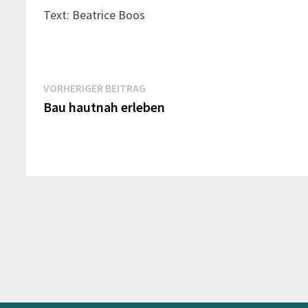
Text: Beatrice Boos
Beitrags-
Vorheriger
VORHERIGER BEITRAG
Beitrag:
Bau hautnah erleben
Navigation