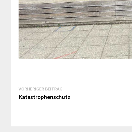
Beitrags-
Vorheriger
VORHERIGER BEITRAG
Beitrag:
Katastrophenschutz
Navigation