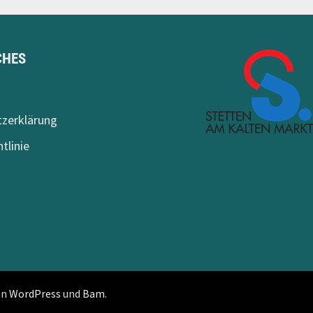
CHES
m
zerklärung
tlinie
on
WordPress
und
Bam
.