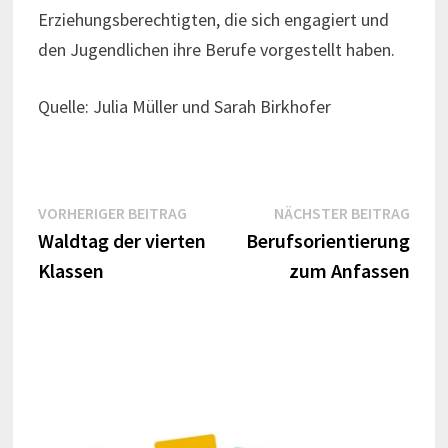
Erziehungsberechtigten, die sich engagiert und
den Jugendlichen ihre Berufe vorgestellt haben.
Quelle: Julia Müller und Sarah Birkhofer
Beitrags-
Vorheriger
Näch
VORHERIGER BEITRAG
NÄCHSTER BEITRAG
Beitrag:
Beitr
Waldtag der vierten
Berufsorientierung
Navigation
Klassen
zum Anfassen