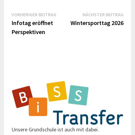
Beitrags-
Vorheriger
Näch
VORHERIGER BEITRAG
NÄCHSTER BEITRAG
Beitrag:
Beitr
Infotag eröffnet
Wintersporttag 2026
Navigation
Perspektiven
Unsere Grundschule ist auch mit dabei.