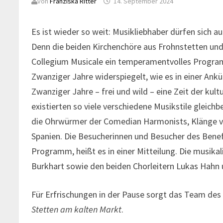
von
Franziska Ritter
14. September 2024
Es ist wieder so weit: Musikliebhaber dürfen sich 
Denn die beiden Kirchenchöre aus Frohnstetten u
Collegium Musicale ein temperamentvolles Program
Zwanziger Jahre widerspiegelt, wie es in einer An
Zwanziger Jahre – frei und wild – eine Zeit der kult
existierten so viele verschiedene Musikstile gleich
die Ohrwürmer der Comedian Harmonists, Klänge vom
Spanien. Die Besucherinnen und Besucher des Benefi
Programm, heißt es in einer Mitteilung. Die musikal
Burkhart sowie den beiden Chorleitern Lukas Hahn u
Für Erfrischungen in der Pause sorgt das Team des
Stetten am kalten Markt
.