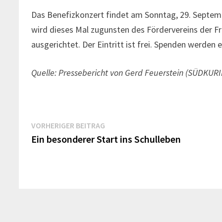
Das Benefizkonzert findet am Sonntag, 29. Septemb
wird dieses Mal zugunsten des Fördervereins der F
ausgerichtet. Der Eintritt ist frei. Spenden werden 
Quelle: Pressebericht von Gerd Feuerstein (SÜDKURI
Beitrags-
Vorheriger
VORHERIGER BEITRAG
Beitrag:
Ein besonderer Start ins Schulleben
Navigation