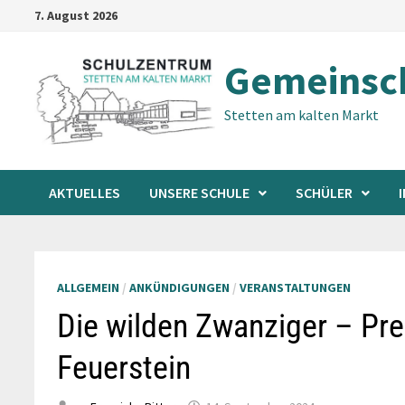
Zum
7. August 2026
Inhalt
springen
Gemeinsch
Stetten am kalten Markt
AKTUELLES
UNSERE SCHULE
SCHÜLER
ALLGEMEIN
/
ANKÜNDIGUNGEN
/
VERANSTALTUNGEN
Die wilden Zwanziger – Pre
Feuerstein