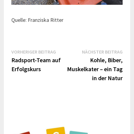
Quelle: Franziska Ritter
Beitrags-
Vorheriger
Näch
VORHERIGER BEITRAG
NÄCHSTER BEITRAG
Beitrag:
Beitr
Radsport-Team auf
Kohle, Biber,
Navigation
Erfolgskurs
Muskelkater – ein Tag
in der Natur