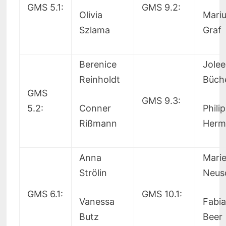
GMS 5.1:
GMS 9.2:
Olivia
Mari
Szlama
Graf
Berenice
Jole
Reinholdt
Büch
GMS
GMS 9.3:
5.2:
Conner
Phili
Rißmann
Herm
Anna
Mari
Strölin
Neus
GMS 6.1:
GMS 10.1:
Vanessa
Fabi
Butz
Beer