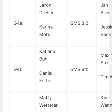
Jaron
Jan
Dreher
Aren
G4a:
GMS 8.2:
Karina
Jessi
Mors
Beck
Katjana
Maxim
Buhl
Ströl
G4b:
GMS 9.1:
Daniel
Tim 
Fetter
Matty
Kim
Wetterer
Wenn