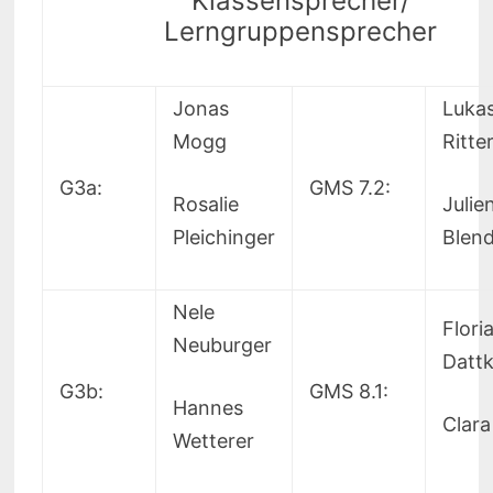
Klassensprecher/
Lerngruppensprecher
Jonas
Luka
Mogg
Ritte
G3a:
GMS 7.2:
Rosalie
Julie
Pleichinger
Blen
Nele
Flori
Neuburger
Datt
G3b:
GMS 8.1:
Hannes
Clara
Wetterer