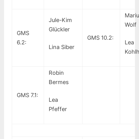
Mari
Jule-Kim
Wolf
Glückler
GMS
GMS 10.2:
6.2:
Lea
Lina Siber
Kohl
Robin
Bermes
GMS 7.1:
Lea
Pfeffer