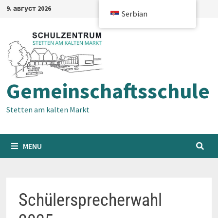
Skip
9. август 2026
Serbian
to
content
Gemeinschaftsschule
Stetten am kalten Markt
MENU
Schülersprecherwahl