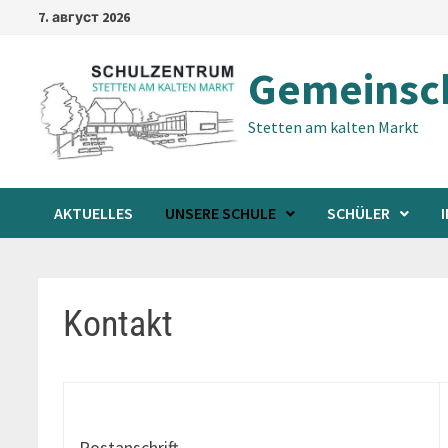
Skip
7. август 2026
to
content
Gemeinsch
Stetten am kalten Markt
AKTUELLES
UNSERE SCHULE
SCHÜLER
Kontakt
Postanschrift