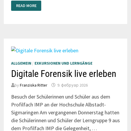
TEXTILGESCHICHTE
READ MORE
HAUTNAH
ALLGEMEIN
/
EXKURSIONEN UND LERNGÄNGE
Digitale Forensik live erleben
by
Franziska Ritter
9. фебруар 2026
Besuch der Schülerinnen und Schüler aus dem
Profilfach IMP an der Hochschule Albstadt-
Sigmaringen Am vergangenen Donnerstag hatten
die Schülerinnen und Schüler der Lerngruppe 9 aus
dem Profilfach IMP die Gelegenheit, …