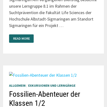
unsere Lerngruppe 8.1 im Rahmen der
Suchtprävention die Fakultät Life Sciences der
Hochschule Albstadt-Sigmaringen am Standort
Sigmaringen für ein Projekt …
SPANNENDER
READ MORE
EINBLICK
IN
DIE
WELT
DER
ENERGY
DRINKS
ALLGEMEIN
/
EXKURSIONEN UND LERNGÄNGE
Fossilien-Abenteuer der
Klassen 1/2