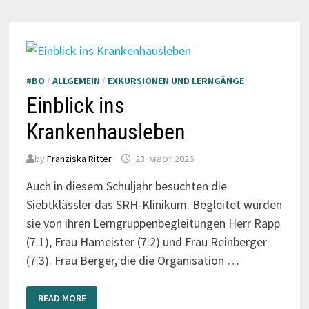
#BO
/
ALLGEMEIN
/
EXKURSIONEN UND LERNGÄNGE
Einblick ins
Krankenhausleben
by
Franziska Ritter
23. март 2026
Auch in diesem Schuljahr besuchten die
Siebtklässler das SRH-Klinikum. Begleitet wurden
sie von ihren Lerngruppenbegleitungen Herr Rapp
(7.1), Frau Hameister (7.2) und Frau Reinberger
(7.3). Frau Berger, die die Organisation …
EINBLICK
READ MORE
INS