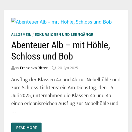
DER
NATUR
ALLGEMEIN
/
EXKURSIONEN UND LERNGÄNGE
Abenteuer Alb – mit Höhle,
Schloss und Bob
by
Franziska Ritter
20. јул 2025
Ausflug der Klassen 4a und 4b zur Nebelhöhle und
zum Schloss Lichtenstein Am Dienstag, den 15.
Juli 2025, unternahmen die Klassen 4a und 4b
einen erlebnisreichen Ausflug zur Nebelhöhle und
…
ABENTEUER
READ MORE
ALB