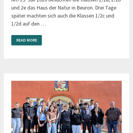
und 2e das Haus der Natur in Beuron. Drei Tage
später machten sich auch die Klassen 1/2c und
1/2d auf den …
DEN
READ MORE
WALD
MIT
ALLEN
SINNEN
ERLEBEN