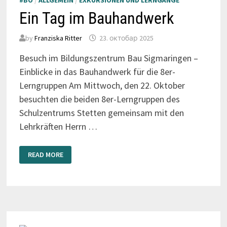
#BO
/
ALLGEMEIN
/
EXKURSIONEN UND LERNGÄNGE
Ein Tag im Bauhandwerk
by
Franziska Ritter
23. октобар 2025
Besuch im Bildungszentrum Bau Sigmaringen –
Einblicke in das Bauhandwerk für die 8er-
Lerngruppen Am Mittwoch, den 22. Oktober
besuchten die beiden 8er-Lerngruppen des
Schulzentrums Stetten gemeinsam mit den
Lehrkräften Herrn …
EIN
READ MORE
TAG
IM
BAUHANDWERK