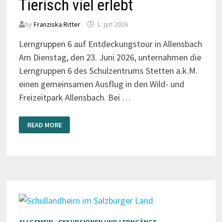
Tierisch viel erlebt
by
Franziska Ritter
1. јул 2026
Lerngruppen 6 auf Entdeckungstour in Allensbach
Am Dienstag, den 23. Juni 2026, unternahmen die
Lerngruppen 6 des Schulzentrums Stetten a.k.M.
einen gemeinsamen Ausflug in den Wild- und
Freizeitpark Allensbach. Bei …
TIERISCH
READ MORE
VIEL
ERLEBT