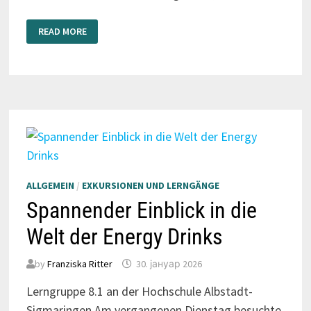
DIGITALE
READ MORE
FORENSIK
LIVE
ERLEBEN
ALLGEMEIN
/
EXKURSIONEN UND LERNGÄNGE
Spannender Einblick in die
Welt der Energy Drinks
by
Franziska Ritter
30. јануар 2026
Lerngruppe 8.1 an der Hochschule Albstadt-
Sigmaringen Am vergangenen Dienstag besuchte