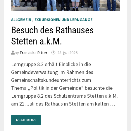
ALLGEMEIN
/
EXKURSIONEN UND LERNGÄNGE
Besuch des Rathauses
Stetten a.k.M.
by
Franziska Ritter
23. јул 2026
Lerngruppe 8.2 erhält Einblicke in die
Gemeindeverwaltung Im Rahmen des
Gemeinschaftskundeunterrichts zum
Thema „Politik in der Gemeinde“ besuchte die
Lerngruppe 8.2 des Schulzentrums Stetten a.k.M.
am 21. Juli das Rathaus in Stetten am kalten …
BESUCH
READ MORE
DES
RATHAUSES
STETTEN