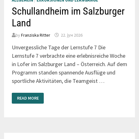
ALLGEMEIN
/
EXKURSIONEN UND LERNGÄNGE
Schullandheim im Salzburger
Land
by
Franziska Ritter
22. јун 2026
Unvergessliche Tage der Lernstufe 7 Die
Lernstufe 7 verbrachte eine erlebnisreiche Woche
in Lofer im Salzburger Land – Österreich. Auf dem
Programm standen spannende Ausflüge und
sportliche Aktivitäten, die Teamgeist …
SCHULLANDHEIM
READ MORE
IM
SALZBURGER
LAND