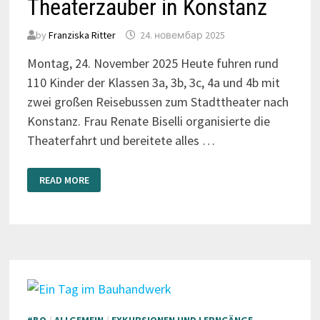
Theaterzauber in Konstanz
by
Franziska Ritter
24. новембар 2025
Montag, 24. November 2025 Heute fuhren rund
110 Kinder der Klassen 3a, 3b, 3c, 4a und 4b mit
zwei großen Reisebussen zum Stadttheater nach
Konstanz. Frau Renate Biselli organisierte die
Theaterfahrt und bereitete alles …
THEATERZAUBER
READ MORE
IN
KONSTANZ