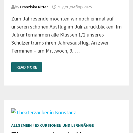
by
Franziska Ritter
5. децембар 2025
Zum Jahresende möchten wir noch einmal auf
unseren schönen Ausflug im Juli zurückblicken. Im
Juli unternahmen alle Klassen 1/2 unseres
Schulzentrums ihren Jahresausflug. An zwei
Terminen – am Mittwoch, 9. …
FOSSILIEN-
READ MORE
ABENTEUER
DER
KLASSEN
1/2
ALLGEMEIN
/
EXKURSIONEN UND LERNGÄNGE