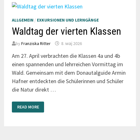
ALLGEMEIN
/
EXKURSIONEN UND LERNGÄNGE
Waldtag der vierten Klassen
by
Franziska Ritter
8. мај 2026
Am 27. April verbrachten die Klassen 4a und 4b
einen spannenden und lehrreichen Vormittag im
Wald. Gemeinsam mit dem Donautalguide Armin
Hafner entdeckten die Schülerinnen und Schüler
die Natur direkt …
WALDTAG
READ MORE
DER
VIERTEN
KLASSEN