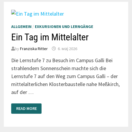
ALLGEMEIN
/
EXKURSIONEN UND LERNGÄNGE
Ein Tag im Mittelalter
by
Franziska Ritter
6. мај 2026
Die Lernstufe 7 zu Besuch im Campus Galli Bei
strahlendem Sonnenschein machte sich die
Lernstufe 7 auf den Weg zum Campus Galli – der
mittelalterlichen Klosterbaustelle nahe Meßkirch,
auf der …
EIN
READ MORE
TAG
IM
MITTELALTER