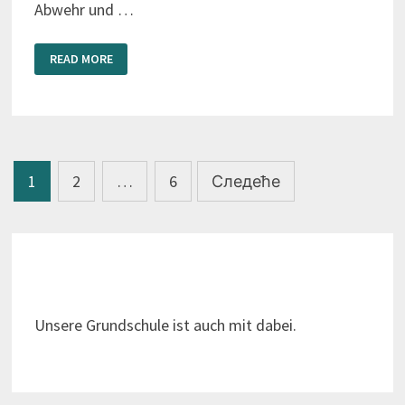
Abwehr und …
KATASTROPHENSCHUTZ
READ MORE
Пагинација
1
2
…
6
Следеће
чланака
Unsere Grundschule ist auch mit dabei.