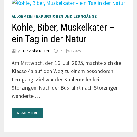
ALLGEMEIN
/
EXKURSIONEN UND LERNGÄNGE
Kohle, Biber, Muskelkater –
ein Tag in der Natur
by
Franziska Ritter
21. јул 2025
Am Mittwoch, den 16. Juli 2025, machte sich die
Klasse 4a auf den Weg zu einem besonderen
Lerngang: Ziel war der Kohlemeiler bei
Storzingen. Nach der Busfahrt nach Storzingen
wanderte …
KOHLE,
READ MORE
BIBER,
MUSKELKATER
–
EIN
TAG
IN