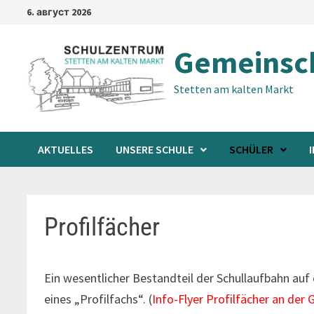
Skip
6. август 2026
to
content
Gemeinsch
Stetten am kalten Markt
AKTUELLES
UNSERE SCHULE
SCHÜLER
Profilfächer
Ein wesentlicher Bestandteil der Schullaufbahn auf 
eines „Profilfachs“. (
Info-Flyer Profilfächer an der