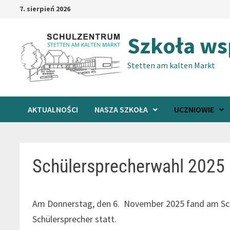
Przejdź
7. sierpień 2026
do
treści
Szkoła w
Stetten am kalten Markt
AKTUALNOŚCI
NASZA SZKOŁA
UCZNIOWIE
Schülersprecherwahl 2025
Am Donnerstag, den 6. November 2025 fand am Sch
Schülersprecher statt.