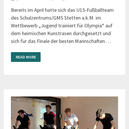
Bereits im April hatte sich das U15-Fußballteam
des Schulzentrums/GMS Stetten a.k.M. im
Wettbewerb „Jugend trainiert für Olympia“ auf
dem heimischen Kunstrasen durchgesetzt und
sich für das Finale der besten Mannschaften …
SCHULZENTRUM
READ MORE
STETTEN
A.K.M.
VIZEMEISTER
IM
RB-
FINALE