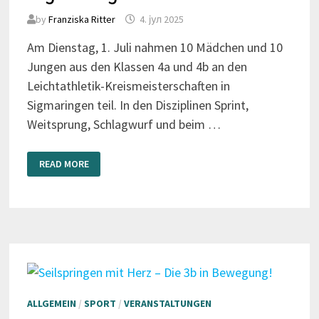
by
Franziska Ritter
4. јул 2025
Am Dienstag, 1. Juli nahmen 10 Mädchen und 10
Jungen aus den Klassen 4a und 4b an den
Leichtathletik-Kreismeisterschaften in
Sigmaringen teil. In den Disziplinen Sprint,
Weitsprung, Schlagwurf und beim …
STARKE
READ MORE
LEISTUNG
IN
SIGMARINGEN
ALLGEMEIN
/
SPORT
/
VERANSTALTUNGEN