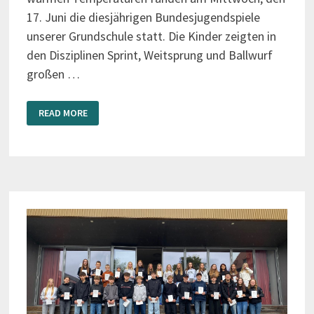
17. Juni die diesjährigen Bundesjugendspiele
unserer Grundschule statt. Die Kinder zeigten in
den Disziplinen Sprint, Weitsprung und Ballwurf
großen …
SONNE,
READ MORE
SPORT
UND
STARKE
GEMEINSCHAFT