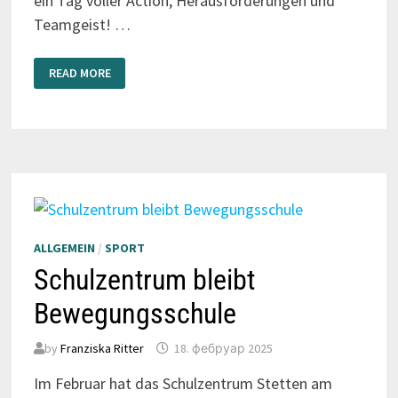
ein Tag voller Action, Herausforderungen und
Teamgeist! …
HÖHER
READ MORE
HINAUS
–
GEMEINSAM
STARK!
ALLGEMEIN
/
SPORT
Schulzentrum bleibt
Bewegungsschule
by
Franziska Ritter
18. фебруар 2025
Im Februar hat das Schulzentrum Stetten am