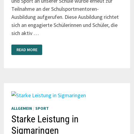
und Sport an unserer Schule wurde erneut zur
Teilnahme an der Schulsportmentoren-
Ausbildung aufgerufen. Diese Ausbildung richtet
sich an engagierte Schülerinnen und Schüler, die
sich aktiv …
NEUE
READ MORE
SCHULSPORTMENTOREN
ALLGEMEIN
/
SPORT
Starke Leistung in
Sigmaringen