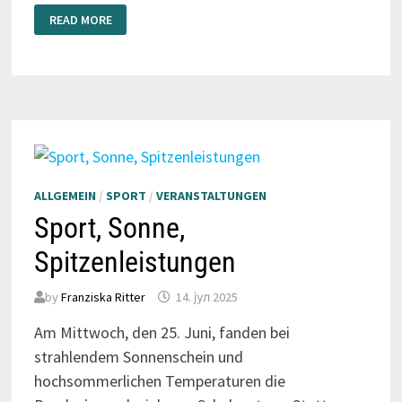
RADSPORT-
READ MORE
TEAM
AUF
ERFOLGSKURS
ALLGEMEIN
/
SPORT
/
VERANSTALTUNGEN
Sport, Sonne,
Spitzenleistungen
by
Franziska Ritter
14. јул 2025
Am Mittwoch, den 25. Juni, fanden bei
strahlendem Sonnenschein und
hochsommerlichen Temperaturen die