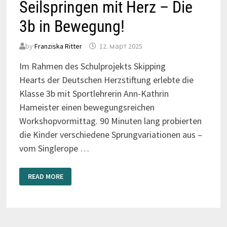
Seilspringen mit Herz – Die
3b in Bewegung!
by
Franziska Ritter
12. март 2025
Im Rahmen des Schulprojekts Skipping
Hearts der Deutschen Herzstiftung erlebte die
Klasse 3b mit Sportlehrerin Ann-Kathrin
Hameister einen bewegungsreichen
Workshopvormittag. 90 Minuten lang probierten
die Kinder verschiedene Sprungvariationen aus –
vom Singlerope …
SEILSPRINGEN
READ MORE
MIT
HERZ
–
DIE
3B
IN
BEWEGUNG!