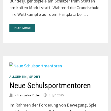
Bundesjugendspiele am Schulzentrum Stetten
am kalten Markt statt. Während die Grundschule
ihre Wettkämpfe auf dem Hartplatz bei …
SPORT,
READ MORE
SONNE,
SPITZENLEISTUNGEN
ALLGEMEIN
/
SPORT
Neue Schulsportmentoren
by
Franziska Ritter
9. јул 2025
Im Rahmen der Förderung von Bewegung, Spiel