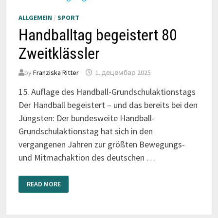
ALLGEMEIN
/
SPORT
Handballtag begeistert 80
Zweitklässler
by
Franziska Ritter
1. децембар 2025
15. Auflage des Handball-Grundschulaktionstags
Der Handball begeistert – und das bereits bei den
Jüngsten: Der bundesweite Handball-
Grundschulaktionstag hat sich in den
vergangenen Jahren zur größten Bewegungs-
und Mitmachaktion des deutschen …
HANDBALLTAG
READ MORE
BEGEISTERT
80
ZWEITKLÄSSLER