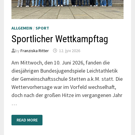
ALLGEMEIN
/
SPORT
Sportlicher Wettkampftag
by
Franziska Ritter
12. јун 2026
Am Mittwoch, den 10. Juni 2026, fanden die
diesjährigen Bundesjugendspiele Leichtathletik
der Gemeinschaftsschule Stetten a.k.M. statt. Die
Wettervorhersage war im Vorfeld wechselhaft,
doch nach der großen Hitze im vergangenen Jahr
…
SPORTLICHER
READ MORE
WETTKAMPFTAG