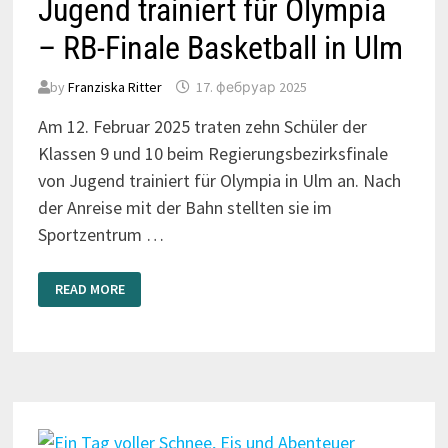
Jugend trainiert für Olympia
– RB-Finale Basketball in Ulm
by
Franziska Ritter
17. фебруар 2025
Am 12. Februar 2025 traten zehn Schüler der
Klassen 9 und 10 beim Regierungsbezirksfinale
von Jugend trainiert für Olympia in Ulm an. Nach
der Anreise mit der Bahn stellten sie im
Sportzentrum …
JUGEND
READ MORE
TRAINIERT
FÜR
OLYMPIA
–
RB-
FINALE
BASKETBALL
IN
ULM