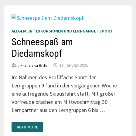
ALLGEMEIN
/
EXKURSIONEN UND LERNGÄNGE
/
SPORT
Schneespaß am
Diedamskopf
by
Franziska Ritter
13. јануар 2025
Im Rahmen des Profilfachs Sport der
Lerngruppen 9 fand in der vergangenen Woche
eine aufregende Skiausfahrt statt. Mit großer
Vorfreude brachen am Mittwochmittag 30
Lernpartner aus den Lerngruppen 6 bis …
SCHNEESPASS A
READ MORE
M D
IEDAMSKOPF