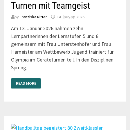
Turnen mit Teamgeist
by
Franziska Ritter
14. јануар 2026
Am 13. Januar 2026 nahmen zehn
Lernpartnerinnen der Lernstufen 5 und 6
gemeinsam mit Frau Unterstenhöfer und Frau
Hameister am Wettbewerb Jugend trainiert für
Olympia im Geräteturnen teil. In den Disziplinen
Sprung, …
TURNEN
READ MORE
MIT
TEAMGEIST