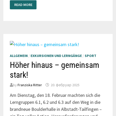
NEUE
READ MORE
SCHULSPORTMENTOREN
AM
SCHULZENTRUM
ALLGEMEIN
/
EXKURSIONEN UND LERNGÄNGE
/
SPORT
Höher hinaus – gemeinsam
stark!
by
Franziska Ritter
20. фебруар 2025
Am Dienstag, den 18. Februar machten sich die
Lerngruppen 6.1, 6.2 und 6.3 auf den Weg in die
brandneue Boulderhalle in Albstadt-Tailfingen –