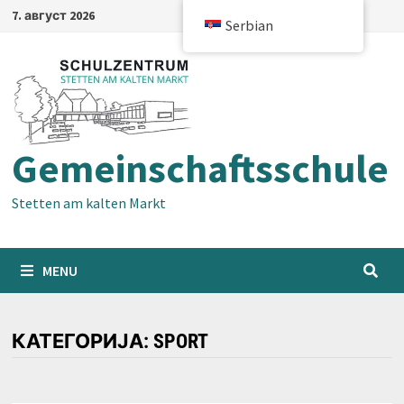
Skip
7. август 2026
Serbian
to
content
Gemeinschaftsschule
Stetten am kalten Markt
MENU
КАТЕГОРИЈА:
SPORT