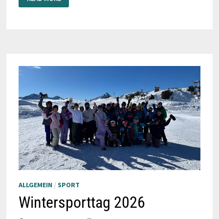
CYCLING
IM
FITNESSZENTRUM
ALLGEMEIN
/
SPORT
Wintersporttag 2026