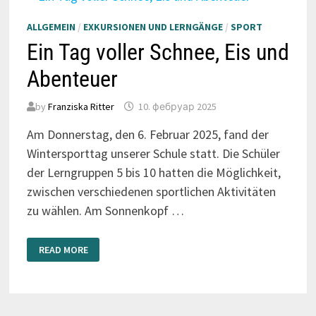
ALLGEMEIN
/
EXKURSIONEN UND LERNGÄNGE
/
SPORT
Ein Tag voller Schnee, Eis und
Abenteuer
by
Franziska Ritter
10. фебруар 2025
Am Donnerstag, den 6. Februar 2025, fand der
Wintersporttag unserer Schule statt. Die Schüler
der Lerngruppen 5 bis 10 hatten die Möglichkeit,
zwischen verschiedenen sportlichen Aktivitäten
zu wählen. Am Sonnenkopf …
EIN
READ MORE
TAG
VOLLER
SCHNEE,
EIS
UND
ABENTEUER