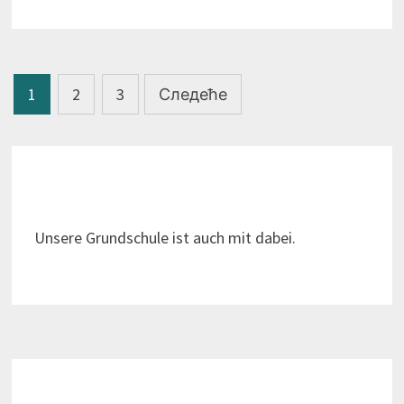
Пагинација
1
2
3
Следеће
чланака
Unsere Grundschule ist auch mit dabei.