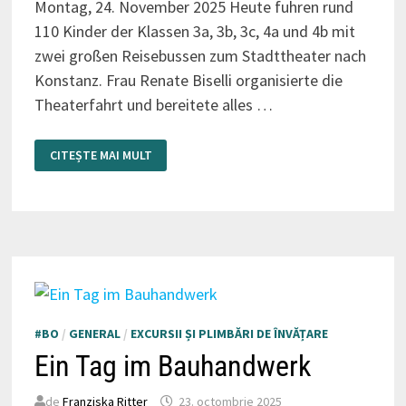
Montag, 24. November 2025 Heute fuhren rund
110 Kinder der Klassen 3a, 3b, 3c, 4a und 4b mit
zwei großen Reisebussen zum Stadttheater nach
Konstanz. Frau Renate Biselli organisierte die
Theaterfahrt und bereitete alles …
THEATERZAUBER
CITEȘTE MAI MULT
IN
KONSTANZ
#BO
/
GENERAL
/
EXCURSII ȘI PLIMBĂRI DE ÎNVĂȚARE
Ein Tag im Bauhandwerk
de
Franziska Ritter
23. octombrie 2025