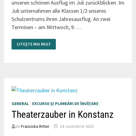
unseren schönen Ausflug im Juli zurückblicken. Im
Juli unternahmen alle Klassen 1/2 unseres
Schulzentrums ihren Jahresausflug. An zwei
Terminen – am Mittwoch, 9. …
FOSSILIEN-
CITEȘTE MAI MULT
ABENTEUER
DER
KLASSEN
1/2
GENERAL
/
EXCURSII ȘI PLIMBĂRI DE ÎNVĂȚARE
Theaterzauber in Konstanz
de
Franziska Ritter
24. noiembrie 2025