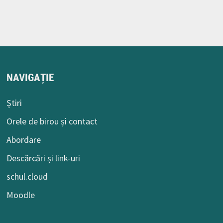
NAVIGAȚIE
Știri
Orele de birou și contact
Abordare
Descărcări și link-uri
schul.cloud
Moodle