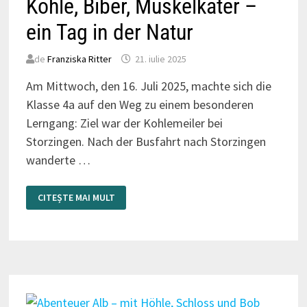
Kohle, Biber, Muskelkater –
ein Tag in der Natur
de
Franziska Ritter
21. iulie 2025
Am Mittwoch, den 16. Juli 2025, machte sich die
Klasse 4a auf den Weg zu einem besonderen
Lerngang: Ziel war der Kohlemeiler bei
Storzingen. Nach der Busfahrt nach Storzingen
wanderte …
KOHLE,
CITEȘTE MAI MULT
BIBER,
MUSKELKATER
–
EIN
TAG
IN
DER
NATUR