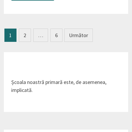
Paginație
1
2
…
6
Următor
articole
Școala noastră primară este, de asemenea,
implicată.