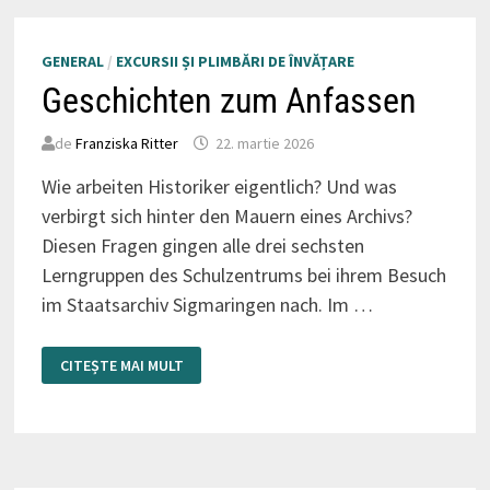
GENERAL
/
EXCURSII ȘI PLIMBĂRI DE ÎNVĂȚARE
Geschichten zum Anfassen
de
Franziska Ritter
22. martie 2026
Wie arbeiten Historiker eigentlich? Und was
verbirgt sich hinter den Mauern eines Archivs?
Diesen Fragen gingen alle drei sechsten
Lerngruppen des Schulzentrums bei ihrem Besuch
im Staatsarchiv Sigmaringen nach. Im …
GESCHICHTEN
CITEȘTE MAI MULT
ZUM
ANFASSEN