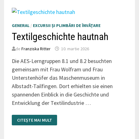
GENERAL
/
EXCURSII ȘI PLIMBĂRI DE ÎNVĂȚARE
Textilgeschichte hautnah
de
Franziska Ritter
10. martie 2026
Die AES-Lerngruppen 8.1 und 8.2 besuchten
gemeinsam mit Frau Wolfram und Frau
Unterstenhöfer das Maschenmuseum in
Albstadt-Tailfingen. Dort erhielten sie einen
spannenden Einblick in die Geschichte und
Entwicklung der Textilindustrie …
TEXTILGESCHICHTE
CITEȘTE MAI MULT
HAUTNAH