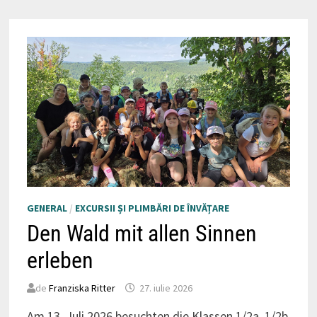
GENERAL
/
EXCURSII ȘI PLIMBĂRI DE ÎNVĂȚARE
Den Wald mit allen Sinnen
erleben
de
Franziska Ritter
27. iulie 2026
Am 13. Juli 2026 besuchten die Klassen 1/2a, 1/2b