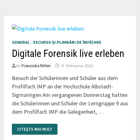
GENERAL
/
EXCURSII ȘI PLIMBĂRI DE ÎNVĂȚARE
Digitale Forensik live erleben
de
Franziska Ritter
9. februarie 2026
Besuch der Schülerinnen und Schüler aus dem
Profilfach IMP an der Hochschule Albstadt-
Sigmaringen Am vergangenen Donnerstag hatten
die Schülerinnen und Schüler der Lerngruppe 9 aus
dem Profilfach IMP die Gelegenheit, …
DIGITALE
CITEȘTE MAI MULT
FORENSIK
LIVE
ERLEBEN