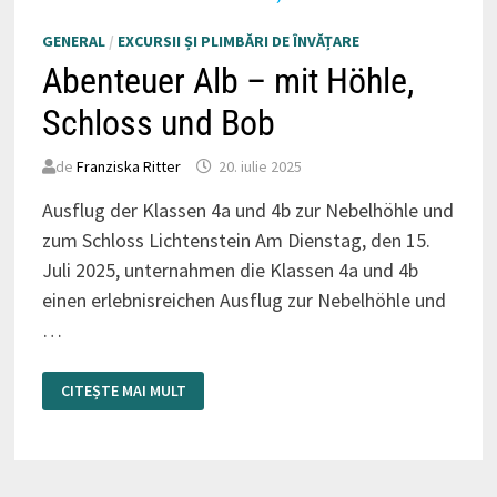
GENERAL
/
EXCURSII ȘI PLIMBĂRI DE ÎNVĂȚARE
Abenteuer Alb – mit Höhle,
Schloss und Bob
de
Franziska Ritter
20. iulie 2025
Ausflug der Klassen 4a und 4b zur Nebelhöhle und
zum Schloss Lichtenstein Am Dienstag, den 15.
Juli 2025, unternahmen die Klassen 4a und 4b
einen erlebnisreichen Ausflug zur Nebelhöhle und
…
ABENTEUER
CITEȘTE MAI MULT
ALB
–
MIT
HÖHLE,
SCHLOSS
UND
BOB