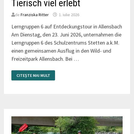
Tierisch viel erlebt
de
Franziska Ritter
1. iulie 2026
Lerngruppen 6 auf Entdeckungstour in Allensbach
Am Dienstag, den 23. Juni 2026, unternahmen die
Lerngruppen 6 des Schulzentrums Stetten a.k.M.
einen gemeinsamen Ausflug in den Wild- und
Freizeitpark Allensbach. Bei …
TIERISCH
CITEȘTE MAI MULT
VIEL
ERLEBT