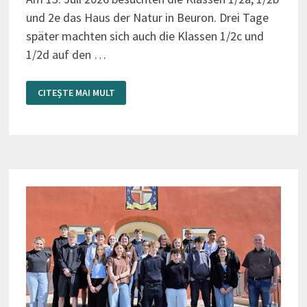
und 2e das Haus der Natur in Beuron. Drei Tage
später machten sich auch die Klassen 1/2c und
1/2d auf den …
DEN
CITEȘTE MAI MULT
WALD
MIT
ALLEN
SINNEN
ERLEBEN