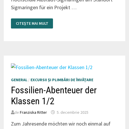
Sigmaringen für ein Projekt …
SPANNENDER
CITEȘTE MAI MULT
EINBLICK
IN
DIE
WELT
DER
ENERGY
DRINKS
GENERAL
/
EXCURSII ȘI PLIMBĂRI DE ÎNVĂȚARE
Fossilien-Abenteuer der
Klassen 1/2
de
Franziska Ritter
5. decembrie 2025
Zum Jahresende möchten wir noch einmal auf