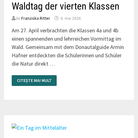
Waldtag der vierten Klassen
de
Franziska Ritter
8. mai 2026
Am 27. April verbrachten die Klassen 4a und 4b
einen spannenden und lehrreichen Vormittag im
Wald. Gemeinsam mit dem Donautalguide Armin
Hafner entdeckten die Schülerinnen und Schüler
die Natur direkt …
WALDTAG
CITEȘTE MAI MULT
DER
VIERTEN
KLASSEN