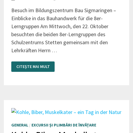
Besuch im Bildungszentrum Bau Sigmaringen –
Einblicke in das Bauhandwerk für die 8er-
Lerngruppen Am Mittwoch, den 22. Oktober
besuchten die beiden 8er-Lerngruppen des
Schulzentrums Stetten gemeinsam mit den
Lehrkräften Herrn …
EIN
CITEȘTE MAI MULT
TAG
IM
BAUHANDWERK
GENERAL
/
EXCURSII ȘI PLIMBĂRI DE ÎNVĂȚARE