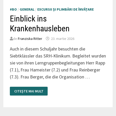
#BO
/
GENERAL
/
EXCURSII ȘI PLIMBĂRI DE ÎNVĂȚARE
Einblick ins
Krankenhausleben
de
Franziska Ritter
23. martie 2026
Auch in diesem Schuljahr besuchten die
Siebtklässler das SRH-Klinikum. Begleitet wurden
sie von ihren Lerngruppenbegleitungen Herr Rapp
(7.1), Frau Hameister (7.2) und Frau Reinberger
(7.3). Frau Berger, die die Organisation …
EINBLICK
CITEȘTE MAI MULT
INS
KRANKENHAUSLEBEN