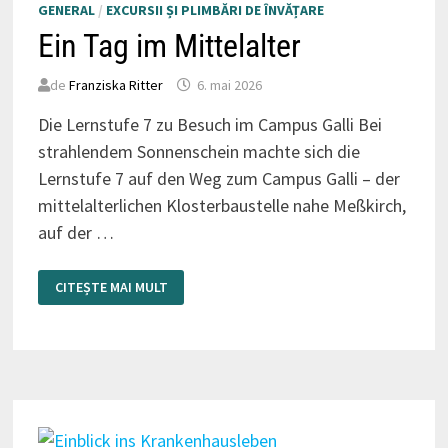
GENERAL
/
EXCURSII ȘI PLIMBĂRI DE ÎNVĂȚARE
Ein Tag im Mittelalter
de
Franziska Ritter
6. mai 2026
Die Lernstufe 7 zu Besuch im Campus Galli Bei
strahlendem Sonnenschein machte sich die
Lernstufe 7 auf den Weg zum Campus Galli – der
mittelalterlichen Klosterbaustelle nahe Meßkirch,
auf der …
EIN
CITEȘTE MAI MULT
TAG
IM
MITTELALTER