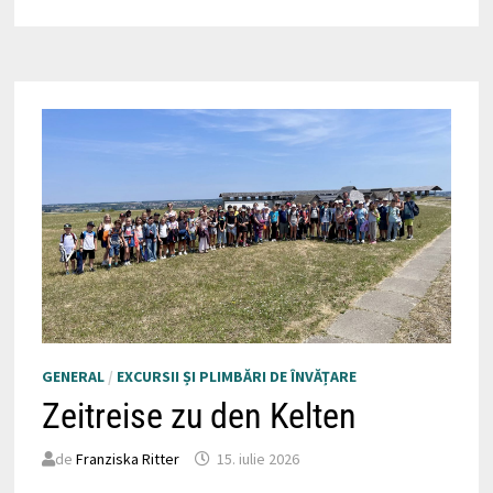
A.K.M.
GENERAL
/
EXCURSII ȘI PLIMBĂRI DE ÎNVĂȚARE
Zeitreise zu den Kelten
de
Franziska Ritter
15. iulie 2026