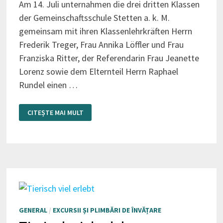
Am 14. Juli unternahmen die drei dritten Klassen
der Gemeinschaftsschule Stetten a. k. M.
gemeinsam mit ihren Klassenlehrkräften Herrn
Frederik Treger, Frau Annika Löffler und Frau
Franziska Ritter, der Referendarin Frau Jeanette
Lorenz sowie dem Elternteil Herrn Raphael
Rundel einen …
ZEITREISE
CITEȘTE MAI MULT
ZU
DEN
KELTEN
GENERAL
/
EXCURSII ȘI PLIMBĂRI DE ÎNVĂȚARE