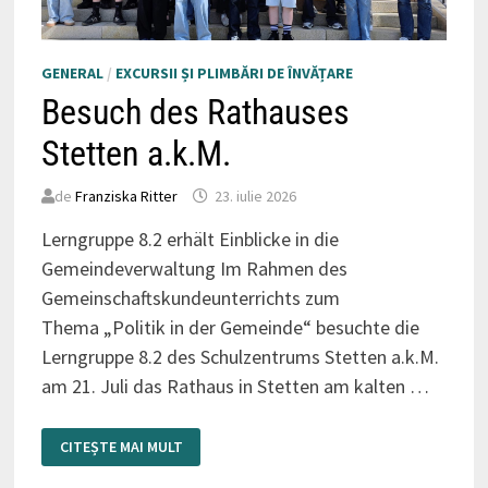
GENERAL
/
EXCURSII ȘI PLIMBĂRI DE ÎNVĂȚARE
Besuch des Rathauses
Stetten a.k.M.
de
Franziska Ritter
23. iulie 2026
Lerngruppe 8.2 erhält Einblicke in die
Gemeindeverwaltung Im Rahmen des
Gemeinschaftskundeunterrichts zum
Thema „Politik in der Gemeinde“ besuchte die
Lerngruppe 8.2 des Schulzentrums Stetten a.k.M.
am 21. Juli das Rathaus in Stetten am kalten …
BESUCH
CITEȘTE MAI MULT
DES
RATHAUSES
STETTEN