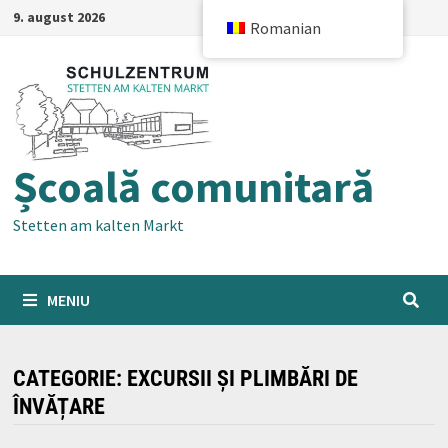
Treci
9. august 2026
Romanian
la
conținut
Școală comunitară
Stetten am kalten Markt
MENIU
CATEGORIE:
EXCURSII ȘI PLIMBĂRI DE
ÎNVĂȚARE