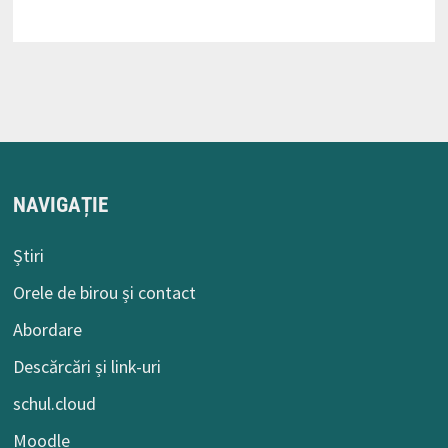
NAVIGAȚIE
Știri
Orele de birou și contact
Abordare
Descărcări și link-uri
schul.cloud
Moodle