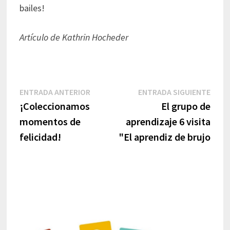
bailes!
Artículo de Kathrin Hocheder
Navegación
Entrada
Entr
ENTRADA ANTERIOR
ENTRADA SIGUIENTE
anterior:
sigui
¡Coleccionamos
El grupo de
de
momentos de
aprendizaje 6 visita
entradas
felicidad!
"El aprendiz de brujo