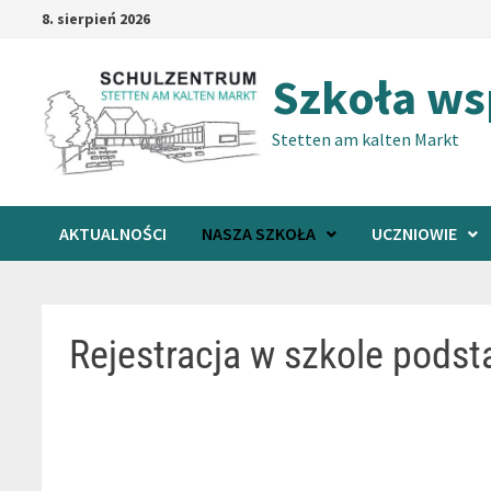
Przejdź
8. sierpień 2026
do
treści
Szkoła w
Stetten am kalten Markt
AKTUALNOŚCI
NASZA SZKOŁA
UCZNIOWIE
Rejestracja w szkole pods