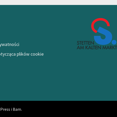
rywatności
otycząca plików cookie
Press
i
Bam
.