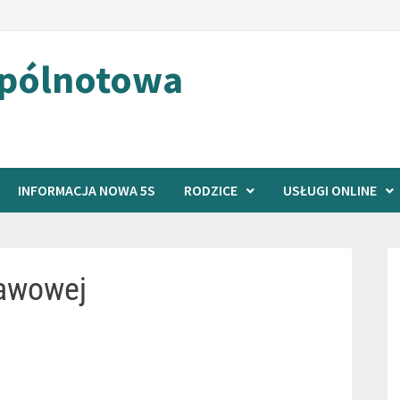
spólnotowa
INFORMACJA NOWA 5S
RODZICE
USŁUGI ONLINE
tawowej