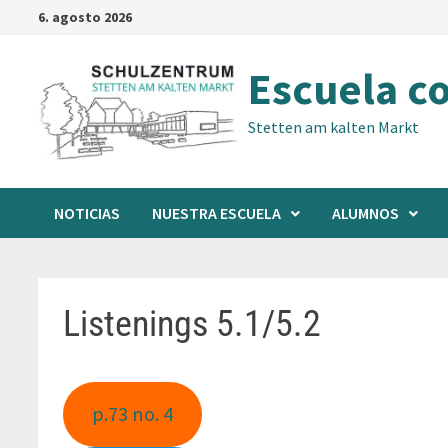
Saltar
6. agosto 2026
al
contenido
Escuela c
Stetten am kalten Markt
NOTICIAS
NUESTRA ESCUELA
ALUMNOS
Listenings 5.1/5.2
p.73 no. 4